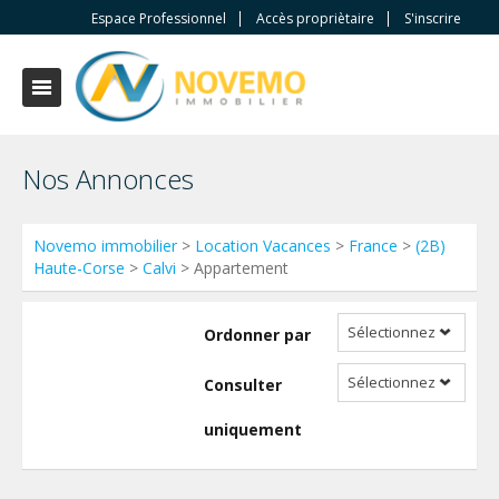
Espace Professionnel
Accès propriètaire
S'inscrire
Nos Annonces
Novemo immobilier
>
Location Vacances
>
France
>
(2B)
Haute-Corse
>
Calvi
> Appartement
Sélectionnez
Ordonner par
Sélectionnez
Consulter
uniquement