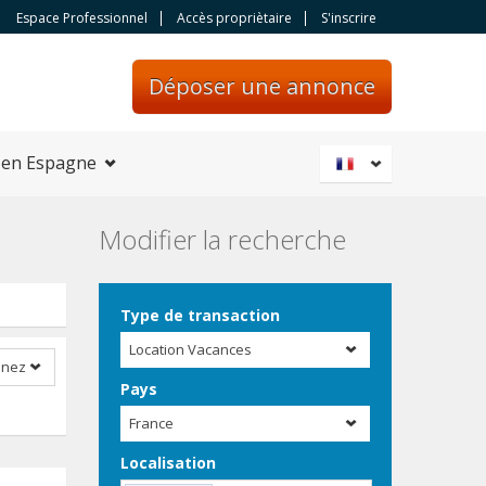
Espace Professionnel
Accès propriètaire
S'inscrire
Déposer une annonce
 en Espagne
Modifier la recherche
Type de transaction
Location Vacances
nnez
Pays
France
Localisation