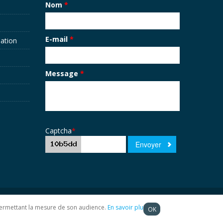
Nom
*
E-mail
*
sation
Message
*
Captcha
*
t permettant la mesure de son audience.
En savoir plus
OK