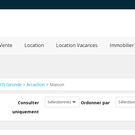
Vente
Location
Location Vacances
Immobilier
33) Gironde
>
Arcachon
> Maison
Sélectionnez
Sélectio
Consulter
Ordonner par
uniquement