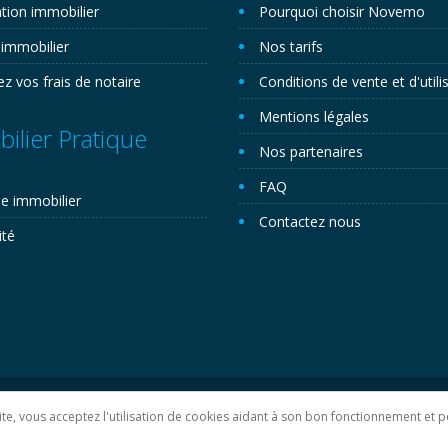
tion immobilier
Pourquoi choisir Novemo
 immobilier
Nos tarifs
ez vos frais de notaire
Conditions de vente et d'utili
Mentions légales
ilier Pratique
Nos partenaires
FAQ
e immobilier
Contactez nous
ité
lan du site
 site, vous acceptez l'utilisation de cookies aidant à son bon fonctionnement e