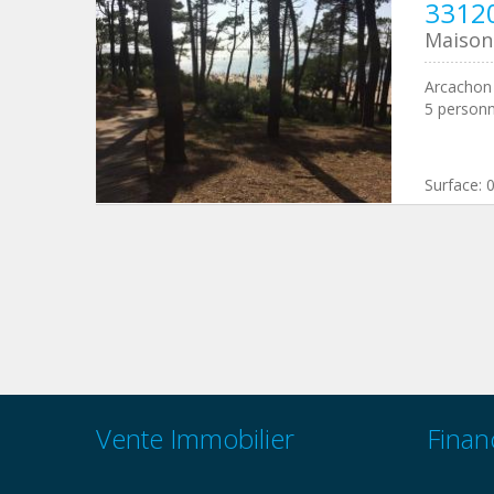
3312
Maison 
Arcachon 
5 personn
Surface:
Vente Immobilier
Finan