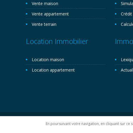
Vente maison
Simula
Vente appartement
Crédit
Vente terrain
Calcul
Location Immobilier
Immob
Location maison
Lexiqu
Location appartement
Actual
Copyright 2026©. Novemo.com. Tous droits réservés.
P
En poursuivant votre navigation, en cliquant sur ce