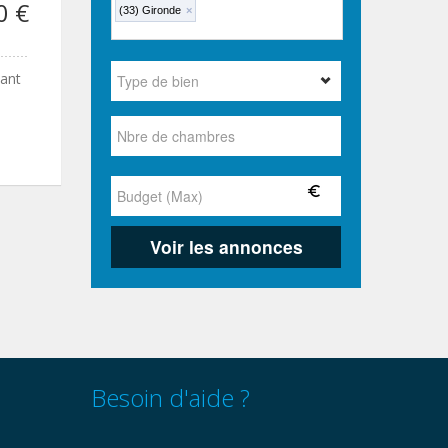
0 €
(33) Gironde
×
lant
Besoin d'aide ?