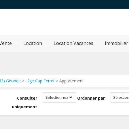
Vente
Location
Location Vacances
Immobilier
33) Gironde
>
L?ge Cap Ferret
> Appartement
Sélectionnez
Sélectio
Consulter
Ordonner par
uniquement