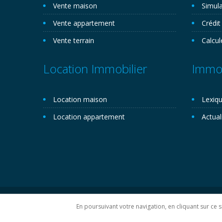
Vente maison
Simula
Vente appartement
Crédit
Vente terrain
Calcul
Location Immobilier
Immob
Location maison
Lexiqu
Location appartement
Actual
Copyright 2026©. Novemo.com. Tous droits réservés.
P
En poursuivant votre navigation, en cliquant sur ce