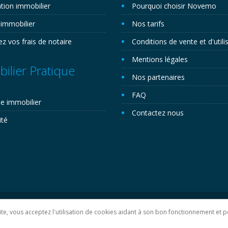
tion immobilier
Pourquoi choisir Novemo
 immobilier
Nos tarifs
ez vos frais de notaire
Conditions de vente et d'utili
Mentions légales
ilier Pratique
Nos partenaires
FAQ
e immobilier
Contactez nous
ité
lan du site
 site, vous acceptez l'utilisation de cookies aidant à son bon fonctionnement e