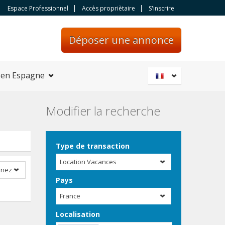
Espace Professionnel
Accès propriètaire
S'inscrire
Déposer une annonce
 en Espagne
Modifier la recherche
Type de transaction
Location Vacances
nnez
Pays
France
Localisation