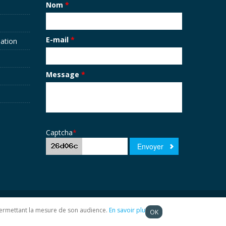
Nom
*
E-mail
*
sation
Message
*
Captcha
*
t permettant la mesure de son audience.
En savoir plus
OK