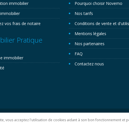
tion immobilier
Pourquoi choisir Novemo
 immobilier
Nos tarifs
ez vos frais de notaire
Conditions de vente et d'utili
Mentions légales
ilier Pratique
Nos partenaires
FAQ
e immobilier
Contactez nous
ité
lan du site
 site, vous acceptez l'utilisation de cookies aidant à son bon fonctionnement e