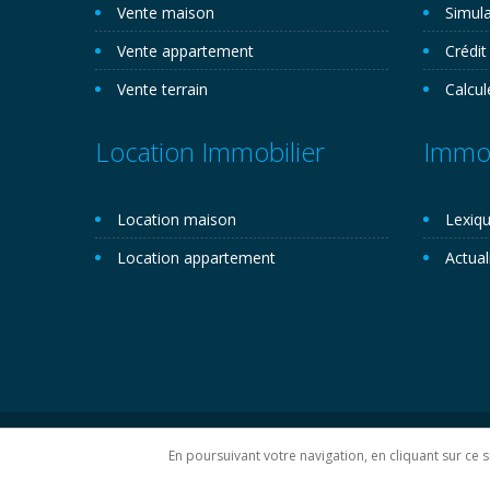
Vente maison
Simula
Vente appartement
Crédit
Vente terrain
Calcul
Location Immobilier
Immob
Location maison
Lexiqu
Location appartement
Actual
Copyright 2026©. Novemo.com. Tous droits réservés.
P
En poursuivant votre navigation, en cliquant sur ce