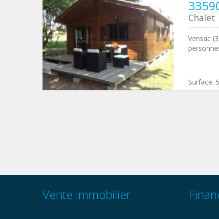
3359
Chalet
Vensac (3
personnes
Surface:
Vente Immobilier
Finan