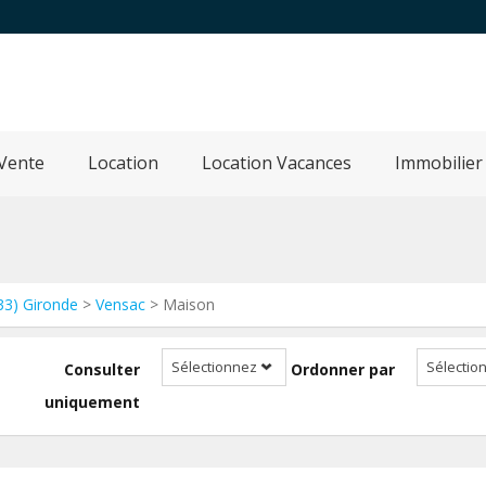
Vente
Location
Location Vacances
Immobilier
33) Gironde
>
Vensac
> Maison
Sélectionnez
Sélectio
Consulter
Ordonner par
uniquement