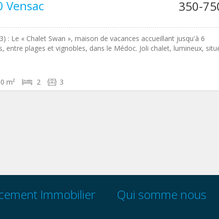
0 Vensac
350-75
3) : Le « Chalet Swan », maison de vacances accueillant jusqu'à 6
, entre plages et vignobles, dans le Médoc. Joli chalet, lumineux, situ
50 m²
2
3
cement Immobilier
Qui somme nous