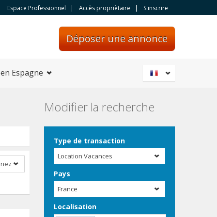
Espace Professionnel
Accès propriètaire
S'inscrire
Déposer une annonce
 en Espagne
Modifier la recherche
Type de transaction
Location Vacances
nnez
Pays
France
Localisation