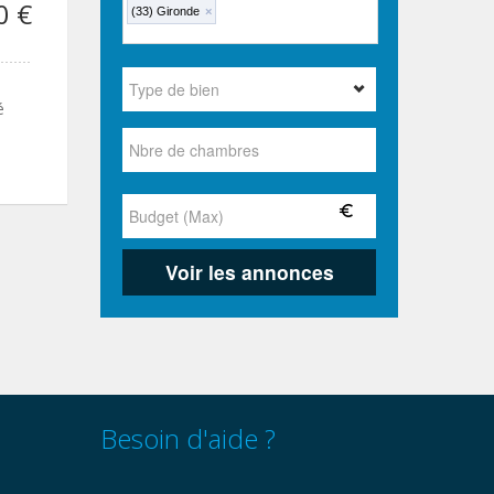
0 €
(33) Gironde
×
é
Besoin d'aide ?