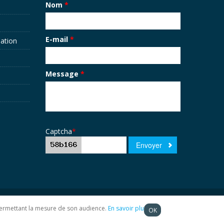
Nom
*
E-mail
*
sation
Message
*
Captcha
*
t permettant la mesure de son audience.
En savoir plus
OK