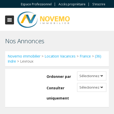
Espace Professionnel
Accès propriètaire
S'inscrire
Nos Annonces
Novemo immobilier
>
Location Vacances
>
France
>
(36)
Indre
> Levroux
Sélectionnez
Ordonner par
Sélectionnez
Consulter
uniquement