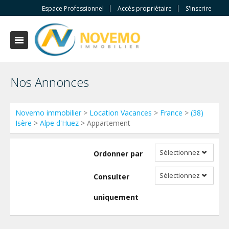
Espace Professionnel
Accès propriètaire
S'inscrire
Nos Annonces
Novemo immobilier
>
Location Vacances
>
France
>
(38)
Isère
>
Alpe d'Huez
> Appartement
Sélectionnez
Ordonner par
Sélectionnez
Consulter
uniquement