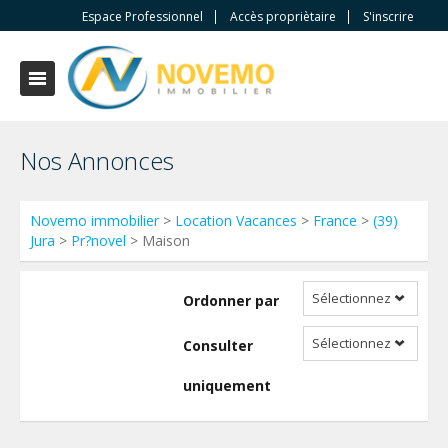
Espace Professionnel
Accès propriètaire
S'inscrire
Nos Annonces
Novemo immobilier
>
Location Vacances
>
France
>
(39)
Jura
>
Pr?novel
> Maison
Sélectionnez
Ordonner par
Sélectionnez
Consulter
uniquement