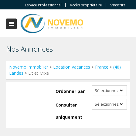
Espace Professionnel
Accès propriètaire
S'inscrire
Nos Annonces
Novemo immobilier
>
Location Vacances
>
France
>
(40)
Landes
> Lit et Mixe
Sélectionnez
Ordonner par
Sélectionnez
Consulter
uniquement