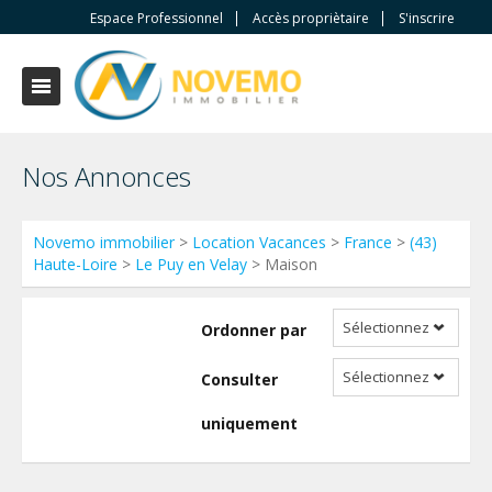
Espace Professionnel
Accès propriètaire
S'inscrire
Nos Annonces
Novemo immobilier
>
Location Vacances
>
France
>
(43)
Haute-Loire
>
Le Puy en Velay
> Maison
Sélectionnez
Ordonner par
Sélectionnez
Consulter
uniquement