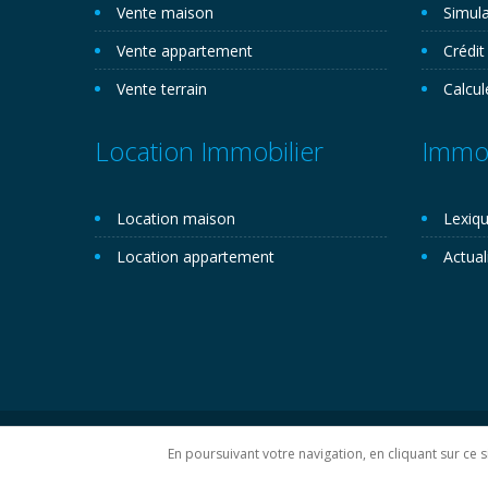
Vente maison
Simula
Vente appartement
Crédit
Vente terrain
Calcul
Location Immobilier
Immob
Location maison
Lexiqu
Location appartement
Actual
Copyright 2026©. Novemo.com. Tous droits réservés.
P
En poursuivant votre navigation, en cliquant sur ce