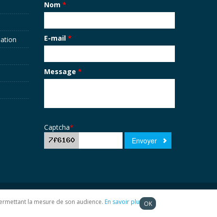
Nom
*
E-mail
*
sation
Message
*
Captcha
*
t permettant la mesure de son audience.
En savoir plus
OK