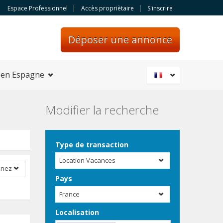
Espace Professionnel
Accès propriètaire
S'inscrire
Déposer une annonce
 en Espagne
Modifier la recherche
Type de transaction
Location Vacances
nnez
Pays
France
Localisation