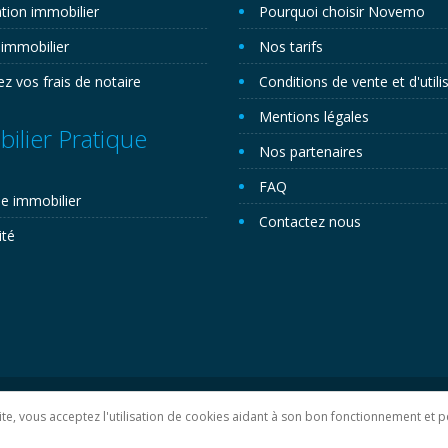
tion immobilier
Pourquoi choisir Novemo
 immobilier
Nos tarifs
ez vos frais de notaire
Conditions de vente et d'utili
Mentions légales
ilier Pratique
Nos partenaires
FAQ
e immobilier
Contactez nous
ité
lan du site
 site, vous acceptez l'utilisation de cookies aidant à son bon fonctionnement e