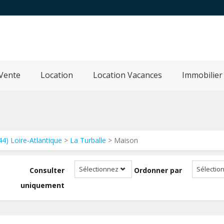
Vente
Location
Location Vacances
Immobilier
44) Loire-Atlantique
>
La Turballe
> Maison
Sélectionnez
Sélectio
Consulter
Ordonner par
uniquement