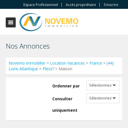
Espace Professionnel
Accès propriètaire
S'inscrire
Nos Annonces
Novemo immobilier
>
Location Vacances
>
France
>
(44)
Loire-Atlantique
>
Pless?
> Maison
Sélectionnez
Ordonner par
Sélectionnez
Consulter
uniquement