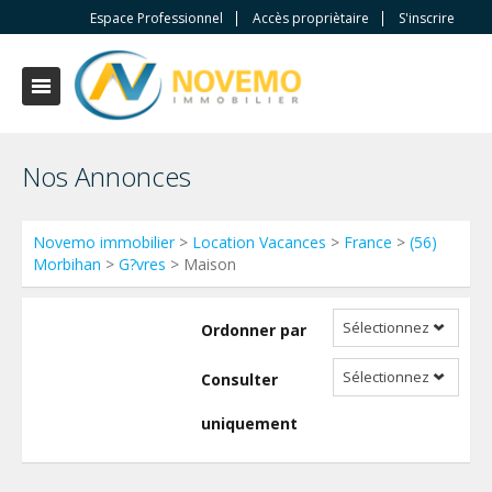
Espace Professionnel
Accès propriètaire
S'inscrire
Nos Annonces
Novemo immobilier
>
Location Vacances
>
France
>
(56)
Morbihan
>
G?vres
> Maison
Sélectionnez
Ordonner par
Sélectionnez
Consulter
uniquement