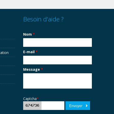
Besoin d'aide ?
Nom
*
E-mail
*
sation
Message
*
Captcha
*