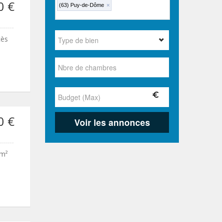
0 €
(63) Puy-de-Dôme
×
cès
0 €
 m²