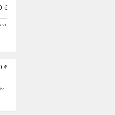
0 €
s de
0 €
 be