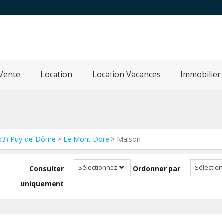
Vente
Location
Location Vacances
Immobilier
63) Puy-de-Dôme
>
Le Mont Dore
> Maison
Sélectionnez
Sélectio
Consulter
Ordonner par
uniquement