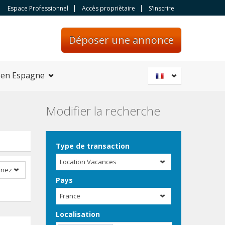
Espace Professionnel
Accès propriètaire
S'inscrire
Déposer une annonce
 en Espagne
Modifier la recherche
Type de transaction
Location Vacances
nnez
Pays
France
Localisation