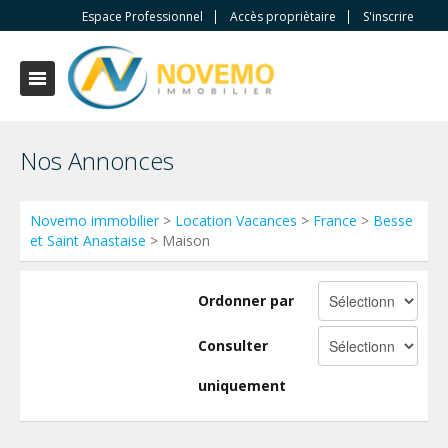
Espace Professionnel
Accès propriètaire
S'inscrire
Nos Annonces
Novemo immobilier
>
Location Vacances
>
France
>
Besse
et Saint Anastaise
> Maison
Ordonner par
Consulter
uniquement