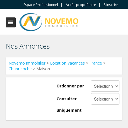
Espace Professionnel
Accès propriètaire
S'inscrire
Nos Annonces
Novemo immobilier
>
Location Vacances
>
France
>
Chabreloche
> Maison
Ordonner par
Consulter
uniquement