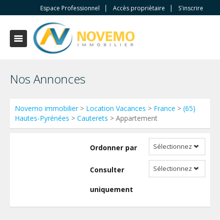
Espace Professionnel
Accès propriètaire
S'inscrire
Nos Annonces
Novemo immobilier
>
Location Vacances
>
France
>
(65)
Hautes-Pyrénées
>
Cauterets
> Appartement
Sélectionnez
Ordonner par
Sélectionnez
Consulter
uniquement