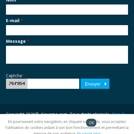
E-mail
*
Message
*
Captcha
*
Copyright 2026©. Novemo.com. Tous droits réservés.
Plan du
site
En poursuivant votre navigation, en cliquant sur ce site, vous acceptez
OK
l'utilisation de cookies aidant à son bon fonctionnement et permettant la
mesure de son audience.
En savoir plus