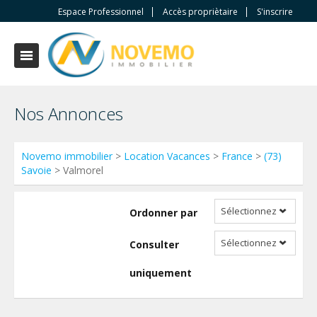
Espace Professionnel
Accès propriètaire
S'inscrire
Nos Annonces
Novemo immobilier
>
Location Vacances
>
France
>
(73)
Savoie
> Valmorel
Sélectionnez
Ordonner par
Sélectionnez
Consulter
uniquement