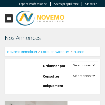
Espace Professionnel
Accès propriètaire
S'inscrire
Nos Annonces
Novemo immobilier
>
Location Vacances
>
France
Sélectionnez
Ordonner par
Sélectionnez
Consulter
uniquement