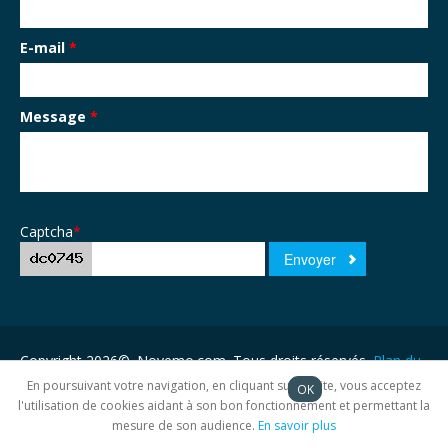
E-mail
*
Message
*
Captcha
*
Copyright 2026©. Novemo.com. Tous droits réservés.
Plan du
site
En poursuivant votre navigation, en cliquant sur ce site, vous acceptez
OK
l'utilisation de cookies aidant à son bon fonctionnement et permettant la
mesure de son audience.
En savoir plus