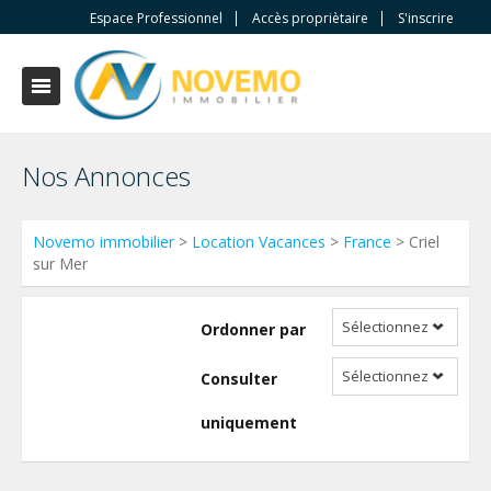
Espace Professionnel
Accès propriètaire
S'inscrire
Nos Annonces
Novemo immobilier
>
Location Vacances
>
France
> Criel
sur Mer
Sélectionnez
Ordonner par
Sélectionnez
Consulter
uniquement