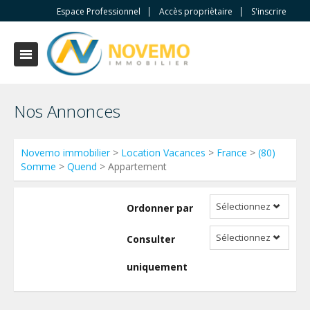
Espace Professionnel
Accès propriètaire
S'inscrire
Nos Annonces
Novemo immobilier
>
Location Vacances
>
France
>
(80)
Somme
>
Quend
> Appartement
Sélectionnez
Ordonner par
Sélectionnez
Consulter
uniquement