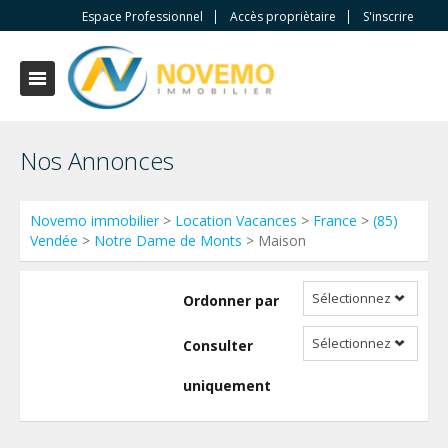
Espace Professionnel
Accès propriètaire
S'inscrire
Nos Annonces
Novemo immobilier
>
Location Vacances
>
France
>
(85)
Vendée
>
Notre Dame de Monts
> Maison
Sélectionnez
Ordonner par
Sélectionnez
Consulter
uniquement