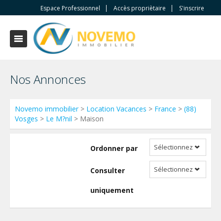
Espace Professionnel
Accès propriètaire
S'inscrire
Nos Annonces
Novemo immobilier
>
Location Vacances
>
France
>
(88)
Vosges
>
Le M?nil
> Maison
Sélectionnez
Ordonner par
Sélectionnez
Consulter
uniquement