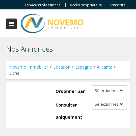
Espace Professionnel
Accès propriètaire
S'inscrire
Nos Annonces
Novemo immobilier
>
Location
>
Espagne
>
Alicante
>
Elche
Sélectionnez
Ordonner par
Sélectionnez
Consulter
uniquement