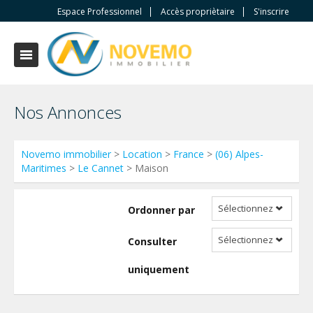
Espace Professionnel
Accès propriètaire
S'inscrire
Nos Annonces
Novemo immobilier
>
Location
>
France
>
(06) Alpes-
Maritimes
>
Le Cannet
> Maison
Sélectionnez
Ordonner par
Sélectionnez
Consulter
uniquement