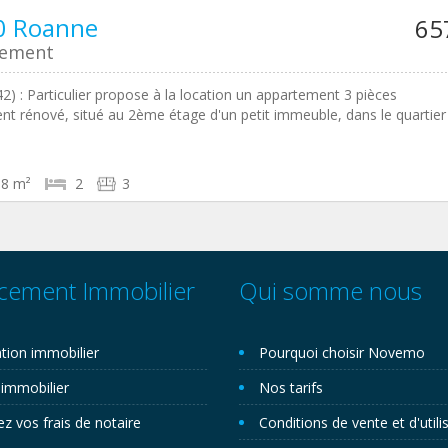
0 Roanne
65
tement
2) : Particulier propose à la location un appartement 3 pièces
nt rénové, situé au 2ème étage d'un petit immeuble, dans le quartier
58 m²
2
3
cement Immobilier
Qui somme nous
tion immobilier
Pourquoi choisir Novemo
 immobilier
Nos tarifs
ez vos frais de notaire
Conditions de vente et d'utili