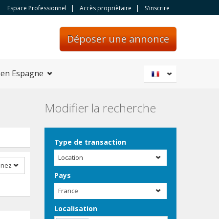
Espace Professionnel
Accès propriètaire
S'inscrire
Déposer une annonce
 en Espagne
Modifier la recherche
Type de transaction
Location
nnez
Pays
France
Localisation