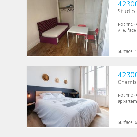
4230
Studio
Roanne (4
ville, fa
Surface:
4230
Chamb
Roanne (4
apparteme
Surface: