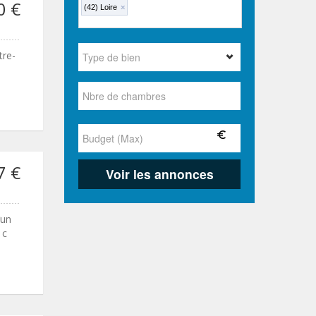
0 €
(42) Loire
×
tre-
7 €
’un
 c