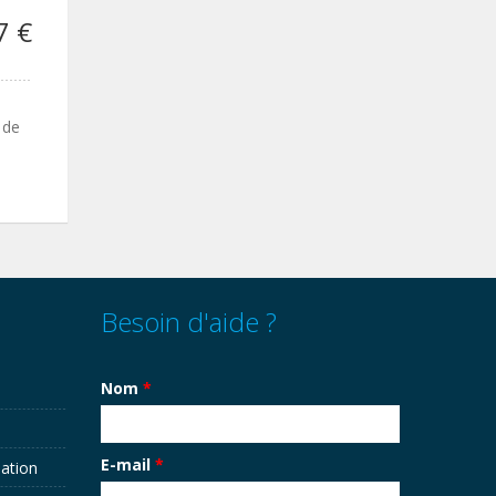
7 €
 de
Besoin d'aide ?
Nom
*
E-mail
*
sation