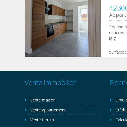
4230
Appar
Roanne (4
entièreme
la g
Surface:
Vente Immobilier
Finan
Vente maison
Simula
Vente appartement
Crédit
Vente terrain
Calcul