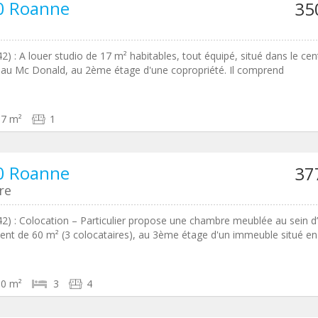
0 Roanne
35
2) : A louer studio de 17 m² habitables, tout équipé, situé dans le cen
ce au Mc Donald, au 2ème étage d'une copropriété. Il comprend
17 m²
1
0 Roanne
37
re
2) : Colocation – Particulier propose une chambre meublée au sein d
nt de 60 m² (3 colocataires), au 3ème étage d'un immeuble situé en
60 m²
3
4