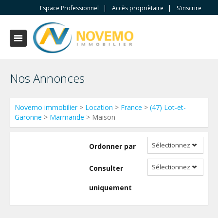
Espace Professionnel
Accès propriètaire
S'inscrire
Nos Annonces
Novemo immobilier
>
Location
>
France
>
(47) Lot-et-
Garonne
>
Marmande
> Maison
Sélectionnez
Ordonner par
Sélectionnez
Consulter
uniquement