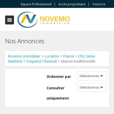
Espace Professionnel
Accès propriètaire
S'inscrire
Nos Annonces
Novemo immobilier
>
Location
>
France
>
(76) Seine-
Maritime
>
Criquetot l'Esneval
> Maison traditionnelle
Sélectionnez
Ordonner par
Sélectionnez
Consulter
uniquement