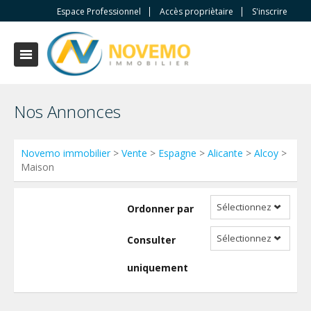
Espace Professionnel
Accès propriètaire
S'inscrire
Nos Annonces
Novemo immobilier
>
Vente
>
Espagne
>
Alicante
>
Alcoy
>
Maison
Sélectionnez
Ordonner par
Sélectionnez
Consulter
uniquement