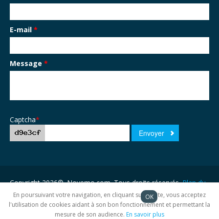
E-mail
*
Message
*
Captcha
*
Copyright 2026©. Novemo.com. Tous droits réservés.
Plan du
site
En poursuivant votre navigation, en cliquant sur ce site, vous acceptez
OK
l'utilisation de cookies aidant à son bon fonctionnement et permettant la
mesure de son audience.
En savoir plus