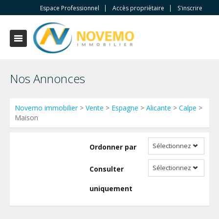
Espace Professionnel
Accès propriètaire
S'inscrire
Nos Annonces
Novemo immobilier
>
Vente
>
Espagne
>
Alicante
>
Calpe
>
Maison
Sélectionnez
Ordonner par
Sélectionnez
Consulter
uniquement