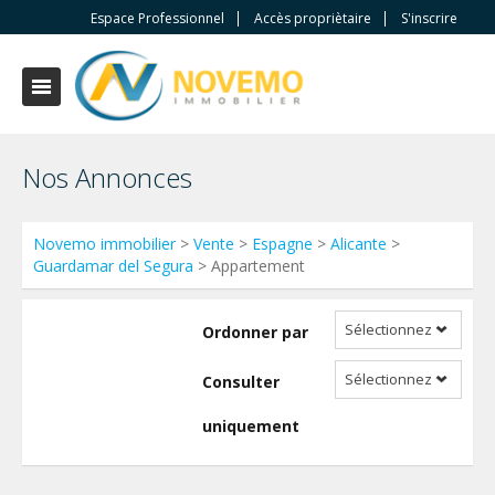
Espace Professionnel
Accès propriètaire
S'inscrire
Nos Annonces
Novemo immobilier
>
Vente
>
Espagne
>
Alicante
>
Guardamar del Segura
> Appartement
Sélectionnez
Ordonner par
Sélectionnez
Consulter
uniquement