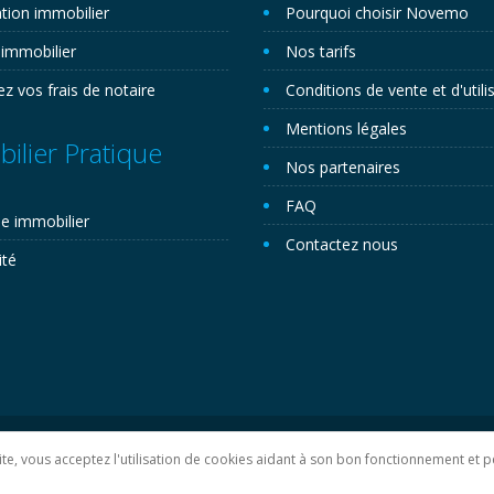
tion immobilier
Pourquoi choisir Novemo
 immobilier
Nos tarifs
ez vos frais de notaire
Conditions de vente et d'utili
Mentions légales
ilier Pratique
Nos partenaires
FAQ
e immobilier
Contactez nous
ité
lan du site
 site, vous acceptez l'utilisation de cookies aidant à son bon fonctionnement e