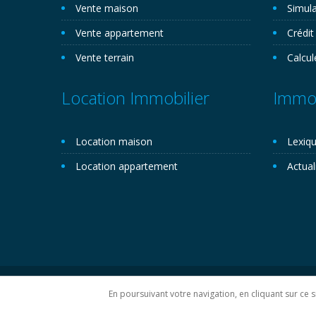
Vente maison
Simula
Vente appartement
Crédit
Vente terrain
Calcul
Location Immobilier
Immob
Location maison
Lexiqu
Location appartement
Actual
Copyright 2026©. Novemo.com. Tous droits réservés.
P
En poursuivant votre navigation, en cliquant sur ce