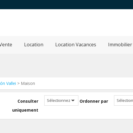
Vente
Location
Location Vacances
Immobilier
lón Vallei
> Maison
Sélectionnez
Sélectio
Consulter
Ordonner par
uniquement