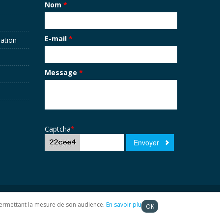
Nom
*
E-mail
*
sation
Message
*
Captcha
*
t permettant la mesure de son audience.
En savoir plus
OK