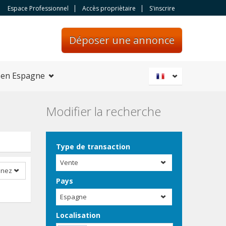
Espace Professionnel
Accès propriètaire
S'inscrire
Déposer une annonce
 en Espagne
Modifier la recherche
Type de transaction
Vente
nnez
Pays
Espagne
Localisation