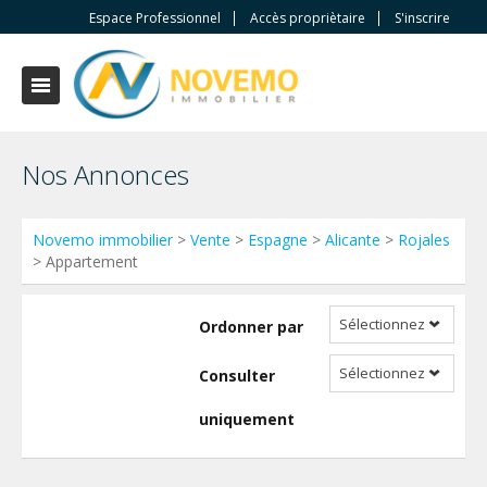
Espace Professionnel
Accès propriètaire
S'inscrire
Nos Annonces
Novemo immobilier
>
Vente
>
Espagne
>
Alicante
>
Rojales
> Appartement
Sélectionnez
Ordonner par
Sélectionnez
Consulter
uniquement