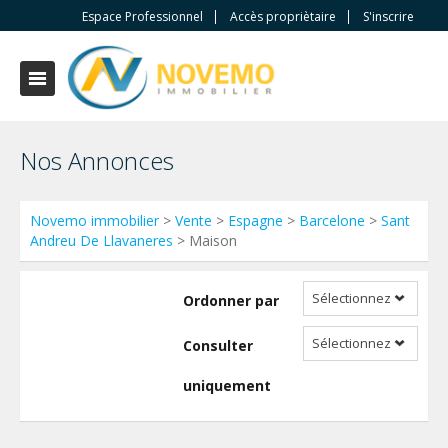
Espace Professionnel
Accès propriètaire
S'inscrire
Nos Annonces
Novemo immobilier
>
Vente
>
Espagne
>
Barcelone
>
Sant
Andreu De Llavaneres
> Maison
Sélectionnez
Ordonner par
Sélectionnez
Consulter
uniquement