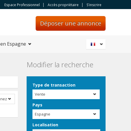
Espace Professionnel
Accès propriètaire
S'inscrire
Déposer une annonce
 en Espagne
Modifier la recherche
Type de transaction
Vente
nnez
Pays
Espagne
Localisation