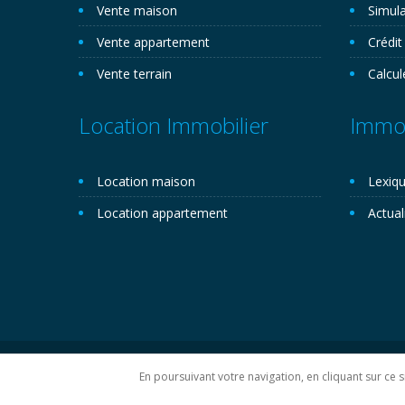
Vente maison
Simula
Vente appartement
Crédit
Vente terrain
Calcul
Location Immobilier
Immob
Location maison
Lexiqu
Location appartement
Actual
Copyright 2026©. Novemo.com. Tous droits réservés.
P
En poursuivant votre navigation, en cliquant sur ce