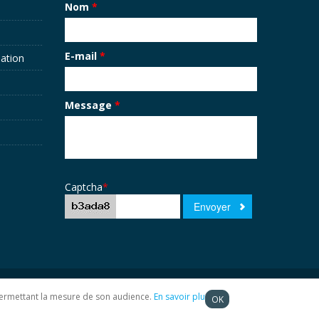
Nom
*
E-mail
*
sation
Message
*
Captcha
*
t permettant la mesure de son audience.
En savoir plus
OK