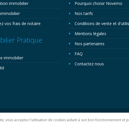
tion immobilier
Pourquoi choisir Novemo
 immobilier
Nos tarifs
ez vos frais de notaire
Conditions de vente et d'utili
Mentions légales
ilier Pratique
Nos partenaires
FAQ
e immobilier
Contactez nous
ité
lan du site
 site, vous acceptez l'utilisation de cookies aidant à son bon fonctionnement e