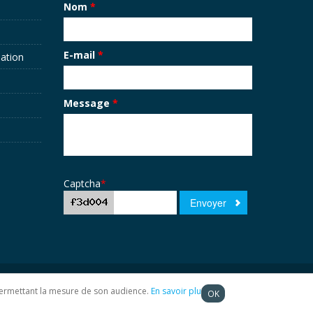
Nom
*
E-mail
*
sation
Message
*
Captcha
*
t permettant la mesure de son audience.
En savoir plus
OK