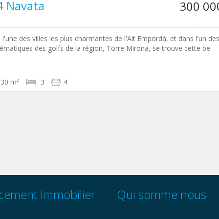
4 Navata
300 00
 l'une des villes les plus charmantes de l'Alt Empordà, et dans l'un de
ématiques des golfs de la région, Torre Mirona, se trouve cette be
130 m²
3
4
cement Immobilier
Qui somme nous