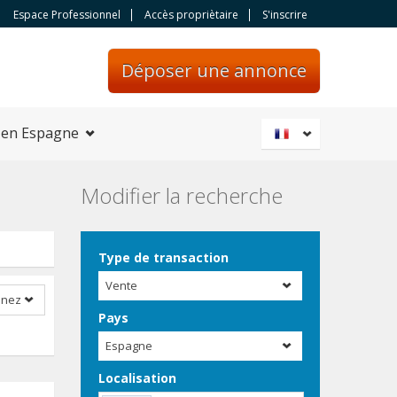
Espace Professionnel
Accès propriètaire
S'inscrire
Déposer une annonce
 en Espagne
Modifier la recherche
Type de transaction
Vente
nnez
Pays
Espagne
Localisation