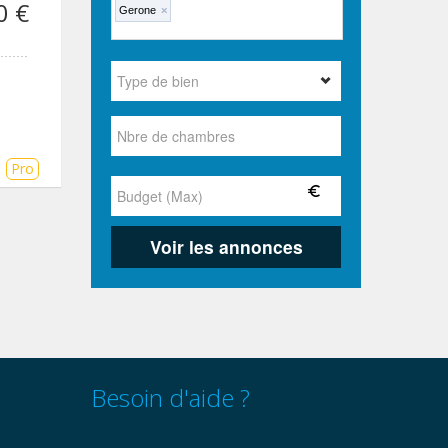
0 €
Gerone
×
s
Pro
Besoin d'aide ?