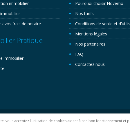
tion immobilier
Pourquoi choisir Novemo
 immobilier
Nos tarifs
ez vos frais de notaire
Conditions de vente et d'utili
Mentions légales
ilier Pratique
Nos partenaires
FAQ
e immobilier
Contactez nous
ité
lan du site
 site, vous acceptez l'utilisation de cookies aidant à son bon fonctionnement e