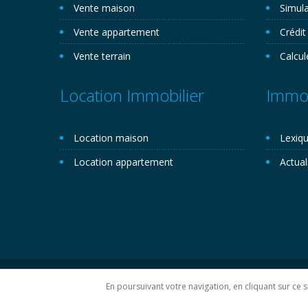
Vente maison
Simula
Vente appartement
Crédit
Vente terrain
Calcul
Location Immobilier
Immob
Location maison
Lexiqu
Location appartement
Actual
Copyright 2026©. Novemo.com. Tous droits réservés.
P
En poursuivant votre navigation, en cliquant sur ce