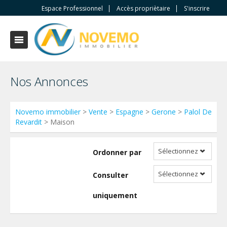
Espace Professionnel
Accès propriètaire
S'inscrire
Nos Annonces
Novemo immobilier
>
Vente
>
Espagne
>
Gerone
>
Palol De
Revardit
> Maison
Sélectionnez
Ordonner par
Sélectionnez
Consulter
uniquement