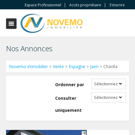
Espace Professionnel
Accès propriètaire
S'inscrire
Nos Annonces
Novemo immobilier
>
Vente
>
Espagne
>
Jaen
> Charilla
Sélectionnez
Ordonner par
Sélectionnez
Consulter
uniquement