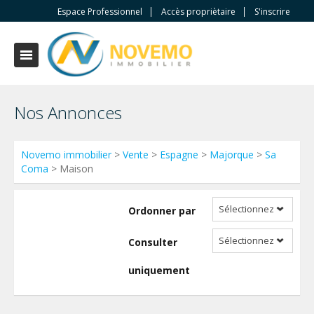
Espace Professionnel
Accès propriètaire
S'inscrire
Nos Annonces
Novemo immobilier
>
Vente
>
Espagne
>
Majorque
>
Sa
Coma
> Maison
Sélectionnez
Ordonner par
Sélectionnez
Consulter
uniquement