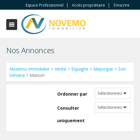
Espace Professionnel
Accès propriètaire
S'inscrire
Nos Annonces
Novemo immobilier
>
Vente
>
Espagne
>
Majorque
>
Son
Servera
> Maison
Sélectionnez
Ordonner par
Sélectionnez
Consulter
uniquement