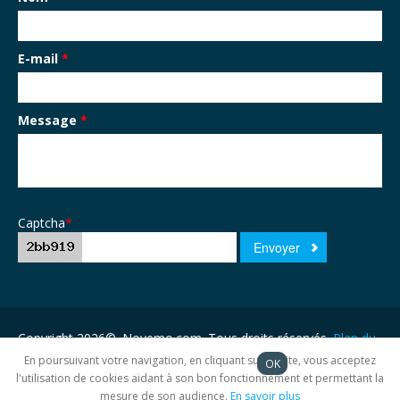
E-mail
*
Message
*
Captcha
*
Copyright 2026©. Novemo.com. Tous droits réservés.
Plan du
site
En poursuivant votre navigation, en cliquant sur ce site, vous acceptez
OK
l'utilisation de cookies aidant à son bon fonctionnement et permettant la
mesure de son audience.
En savoir plus