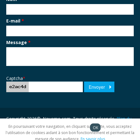
E-mail
*
Message
*
Captcha
*
Copyright 2026©. Novemo.com. Tous droits réservés.
Plan du
site
En poursuivant votre navigation, en cliquant sur ce site, vous acceptez
OK
l'utilisation de cookies aidant à son bon fonctionnement et permettant la
mesure de son audience.
En savoir plus