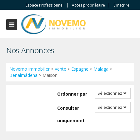
Espace Professionnel
Accès propriètaire
S'inscrire
Nos Annonces
Novemo immobilier
>
Vente
>
Espagne
>
Malaga
>
Benalmádena
> Maison
Sélectionnez
Ordonner par
Sélectionnez
Consulter
uniquement