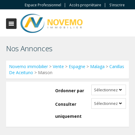
Espace Professionnel
Accès propriètaire
S'inscrire
Nos Annonces
Novemo immobilier
>
Vente
>
Espagne
>
Malaga
>
Canillas
De Aceituno
> Maison
Sélectionnez
Ordonner par
Sélectionnez
Consulter
uniquement