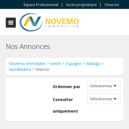
Espace Professionnel
Accès propriètaire
S'inscrire
Nos Annonces
Novemo immobilier
>
Vente
>
Espagne
>
Malaga
>
Humilladero
> Maison
Sélectionnez
Ordonner par
Sélectionnez
Consulter
uniquement