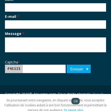
E-mail
*
Message
*
Captcha
*
Copyright 2026©. Novemo.com. Tous droits réservés.
Plan du
site
En poursuivant votre navigation, en cliquant sur ce site, vous acceptez
OK
l'utilisation de cookies aidant à son bon fonctionnement et permettant la
mesure de son audience.
En savoir plus