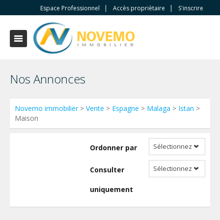
Espace Professionnel
Accès propriètaire
S'inscrire
Nos Annonces
Novemo immobilier
>
Vente
>
Espagne
>
Malaga
>
Istan
>
Maison
Sélectionnez
Ordonner par
Sélectionnez
Consulter
uniquement