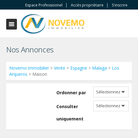
Espace Professionnel
Accès propriètaire
S'inscrire
Nos Annonces
Novemo immobilier
>
Vente
>
Espagne
>
Malaga
>
Los
Arqueros
> Maison
Sélectionnez
Ordonner par
Sélectionnez
Consulter
uniquement