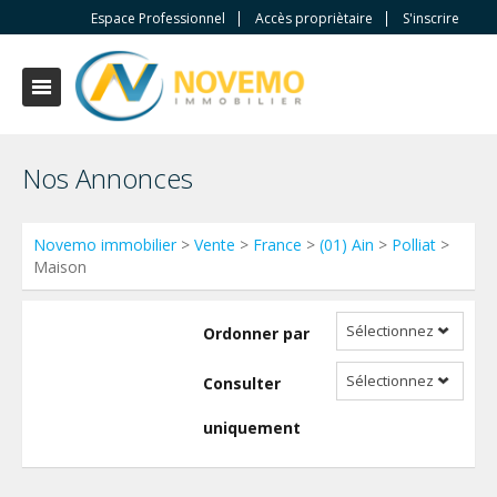
Espace Professionnel
Accès propriètaire
S'inscrire
Nos Annonces
Novemo immobilier
>
Vente
>
France
>
(01) Ain
>
Polliat
>
Maison
Sélectionnez
Ordonner par
Sélectionnez
Consulter
uniquement