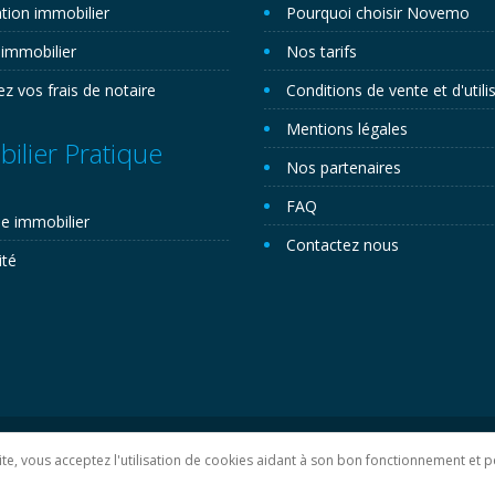
tion immobilier
Pourquoi choisir Novemo
 immobilier
Nos tarifs
ez vos frais de notaire
Conditions de vente et d'utili
Mentions légales
ilier Pratique
Nos partenaires
FAQ
e immobilier
Contactez nous
ité
lan du site
 site, vous acceptez l'utilisation de cookies aidant à son bon fonctionnement e