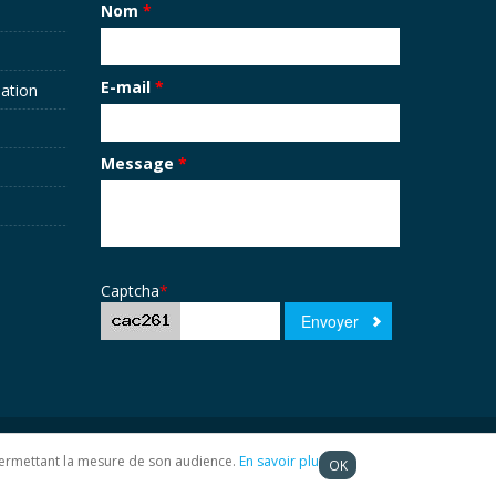
Nom
*
E-mail
*
sation
Message
*
Captcha
*
t permettant la mesure de son audience.
En savoir plus
OK