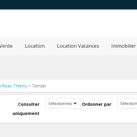
Vente
Location
Location Vacances
Immobilier
h?teau Thierry
> Terrain
Sélectionnez
Sélectio
Consulter
Ordonner par
uniquement