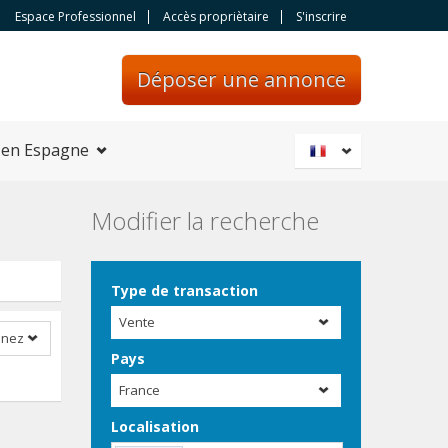
Espace Professionnel
Accès propriètaire
S'inscrire
Déposer une annonce
 en Espagne
Modifier la recherche
Type de transaction
Vente
nnez
Pays
France
Localisation