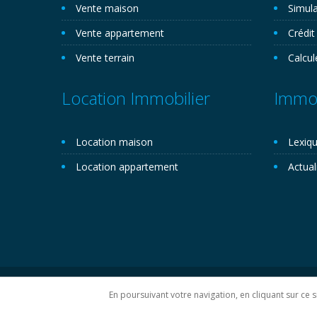
Vente maison
Simula
Vente appartement
Crédit
Vente terrain
Calcul
Location Immobilier
Immob
Location maison
Lexiqu
Location appartement
Actual
Copyright 2026©. Novemo.com. Tous droits réservés.
P
En poursuivant votre navigation, en cliquant sur ce