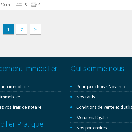
150 m²
3
6
1
2
>
cement Immobilier
Qui somme nous
tion immobilier
Pourquoi choisir Novemo
 immobilier
Nos tarifs
ez vos frais de notaire
Conditions de vente et d'utili
Mentions légales
ilier Pratique
Nos partenaires