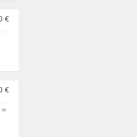
0 €
e
0 €
e de