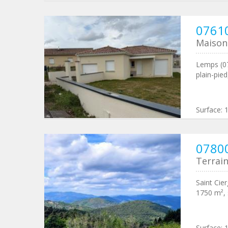
0761
Maison 
Lemps (07
plain-pie
Surface:
07800
Terrain
Saint Cier
1750 m², 
Surface: