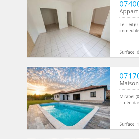
07400
Appar
Le Teil (
immeuble 
Surface:
07170
Maison 
Mirabel (0
située da
Surface: