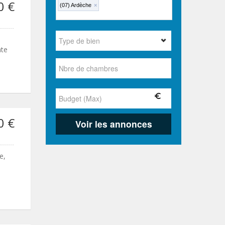
0 €
(07) Ardèche
×
ate
0 €
e,