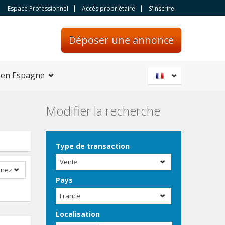
Espace Professionnel
Accès propriètaire
S'inscrire
Déposer une annonce
 en Espagne
Modifier la recherche
Type de transaction
Vente
nnez
Pays
France
Localisation