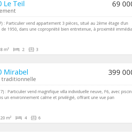
 Le Teil
69 00
tement
07) : Particulier vend appartement 3 pièces, situé au 2ème étage d’un
de 1950, dans une copropriété bien entretenue, à proximité immédi
68 m²
2
3
 Mirabel
399 00
traditionnelle
7) : Particulier vend magnifique villa individuelle neuve, F6, avec piscin
ns un environnement calme et privilégié, offrant une vue pan
120 m²
4
6