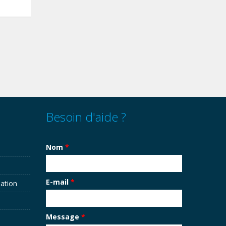
Besoin d'aide ?
Nom
*
E-mail
*
sation
Message
*