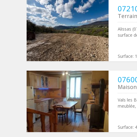
07210
Terrain
Alissas (0
surface d
Surface:
07600
Maison 
Vals les 
meublée, 
Surface: