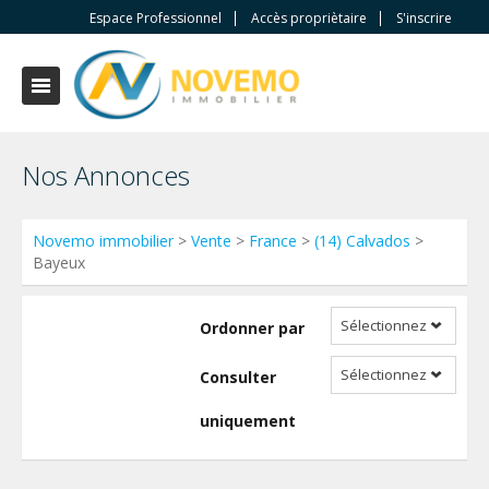
Espace Professionnel
Accès propriètaire
S'inscrire
Nos Annonces
Novemo immobilier
>
Vente
>
France
>
(14) Calvados
>
Bayeux
Sélectionnez
Ordonner par
Sélectionnez
Consulter
uniquement