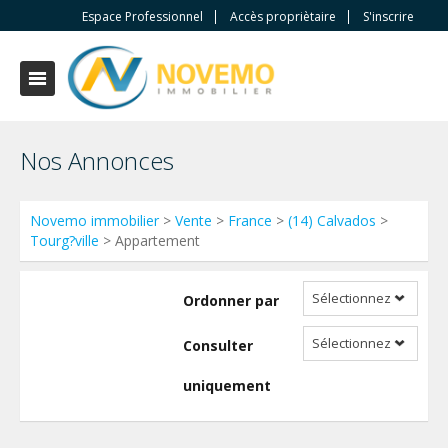
Espace Professionnel
Accès propriètaire
S'inscrire
Nos Annonces
Novemo immobilier
>
Vente
>
France
>
(14) Calvados
>
Tourg?ville
> Appartement
Sélectionnez
Ordonner par
Sélectionnez
Consulter
uniquement