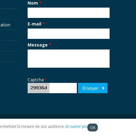
Nom
*
E-mail
*
sation
Message
*
Captcha
*
t permettant la mesure de son audience.
En savoir plus
OK