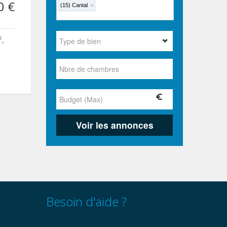
0 €
(15) Cantal
×
²,
Besoin d'aide ?