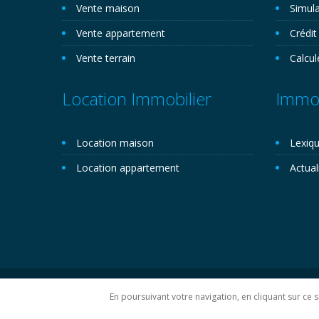
Vente maison
Simula
Vente appartement
Crédit
Vente terrain
Calcul
Location Immobilier
Immob
Location maison
Lexiqu
Location appartement
Actual
Copyright 2026©. Novemo.com. Tous droits réservés.
P
En poursuivant votre navigation, en cliquant sur ce