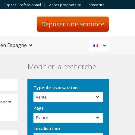
Espace Professionnel
Accès propriètaire
S'inscrire
Déposer une annonce
 en Espagne
Modifier la recherche
Type de transaction
Vente
nnez
Pays
France
Localisation