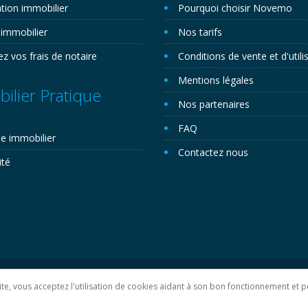
tion immobilier
Pourquoi choisir Novemo
 immobilier
Nos tarifs
ez vos frais de notaire
Conditions de vente et d'utili
Mentions légales
ilier Pratique
Nos partenaires
FAQ
e immobilier
Contactez nous
ité
lan du site
 site, vous acceptez l'utilisation de cookies aidant à son bon fonctionnement e